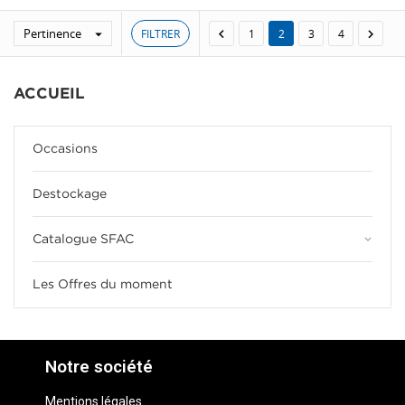
Pertinence
FILTRER



1
2
3
4
ACCUEIL
Occasions
Destockage
keyboard_arrow_down
Catalogue SFAC
Les Offres du moment
Notre société
Mentions légales