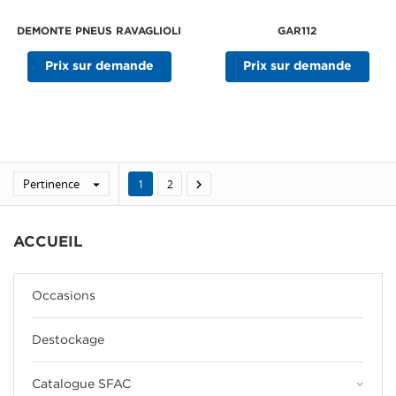
DEMONTE PNEUS RAVAGLIOLI
GAR112
Prix sur demande
Prix sur demande
Pertinence


1
2
ACCUEIL
Occasions
Destockage
keyboard_arrow_down
Catalogue SFAC