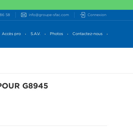
 86 58
info@groupe-sfac.com
Connexion
Accès pro
S.A.V.
Photos
Contactez-nous
POUR G8945