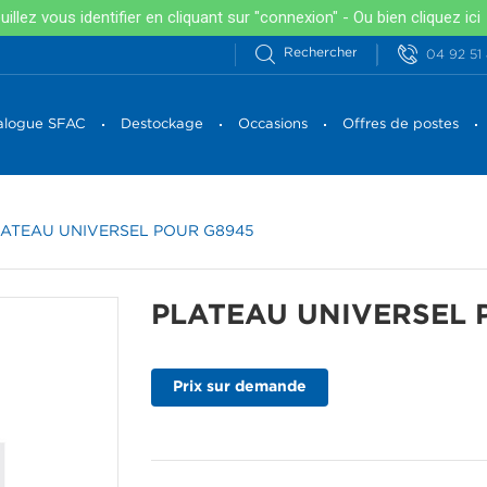
llez vous identifier en cliquant sur "connexion" - Ou bien
cliquez ici
04 92 51
alogue SFAC
Destockage
Occasions
Offres de postes
ATEAU UNIVERSEL POUR G8945
PLATEAU UNIVERSEL 
Prix sur demande