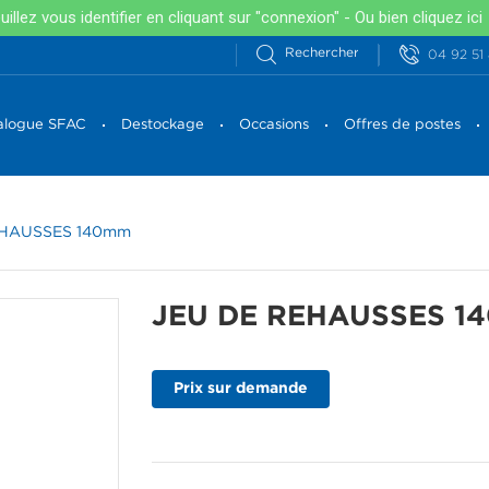
llez vous identifier en cliquant sur "connexion" - Ou bien
cliquez ici
04 92 51
alogue SFAC
Destockage
Occasions
Offres de postes
EHAUSSES 140mm
JEU DE REHAUSSES 1
Prix sur demande