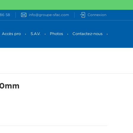
 86 58
info@groupe-sfac.com
Connexion
Accès pro
S.A.V.
Photos
Contactez-nous
40mm